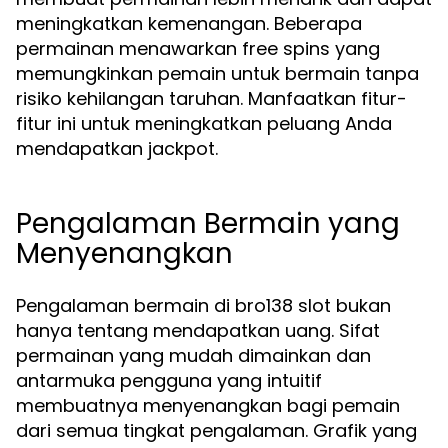
meningkatkan kemenangan. Beberapa
permainan menawarkan free spins yang
memungkinkan pemain untuk bermain tanpa
risiko kehilangan taruhan. Manfaatkan fitur-
fitur ini untuk meningkatkan peluang Anda
mendapatkan jackpot.
Pengalaman Bermain yang
Menyenangkan
Pengalaman bermain di bro138 slot bukan
hanya tentang mendapatkan uang. Sifat
permainan yang mudah dimainkan dan
antarmuka pengguna yang intuitif
membuatnya menyenangkan bagi pemain
dari semua tingkat pengalaman. Grafik yang