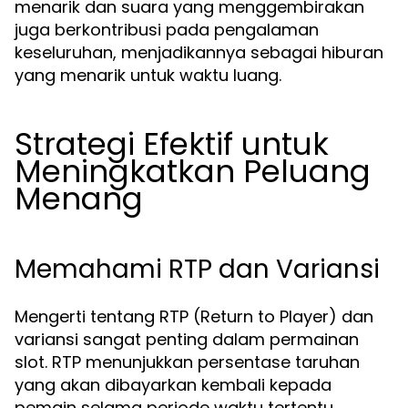
menarik dan suara yang menggembirakan
juga berkontribusi pada pengalaman
keseluruhan, menjadikannya sebagai hiburan
yang menarik untuk waktu luang.
Strategi Efektif untuk
Meningkatkan Peluang
Menang
Memahami RTP dan Variansi
Mengerti tentang RTP (Return to Player) dan
variansi sangat penting dalam permainan
slot. RTP menunjukkan persentase taruhan
yang akan dibayarkan kembali kepada
pemain selama periode waktu tertentu.