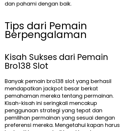
dan pahami dengan baik.
Tips dari Pemain
Berpengalaman
Kisah Sukses dari Pemain
Bro138 Slot
Banyak pemain bro138 slot yang berhasil
mendapatkan jackpot besar berkat
pemahaman mereka tentang permainan.
Kisah-kisah ini seringkali mencakup
penggunaan strategi yang tepat dan
pemilihan permainan yang sesuai dengan
preferensi mereka. Mengetahui kapan harus