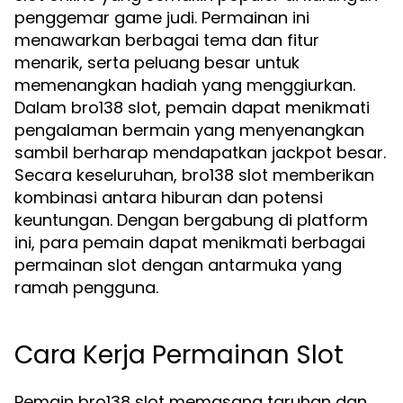
penggemar game judi. Permainan ini
menawarkan berbagai tema dan fitur
menarik, serta peluang besar untuk
memenangkan hadiah yang menggiurkan.
Dalam bro138 slot, pemain dapat menikmati
pengalaman bermain yang menyenangkan
sambil berharap mendapatkan jackpot besar.
Secara keseluruhan, bro138 slot memberikan
kombinasi antara hiburan dan potensi
keuntungan. Dengan bergabung di platform
ini, para pemain dapat menikmati berbagai
permainan slot dengan antarmuka yang
ramah pengguna.
Cara Kerja Permainan Slot
Pemain bro138 slot memasang taruhan dan