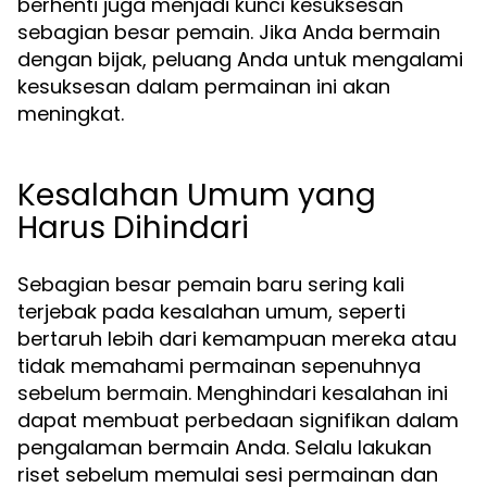
berhenti juga menjadi kunci kesuksesan
sebagian besar pemain. Jika Anda bermain
dengan bijak, peluang Anda untuk mengalami
kesuksesan dalam permainan ini akan
meningkat.
Kesalahan Umum yang
Harus Dihindari
Sebagian besar pemain baru sering kali
terjebak pada kesalahan umum, seperti
bertaruh lebih dari kemampuan mereka atau
tidak memahami permainan sepenuhnya
sebelum bermain. Menghindari kesalahan ini
dapat membuat perbedaan signifikan dalam
pengalaman bermain Anda. Selalu lakukan
riset sebelum memulai sesi permainan dan