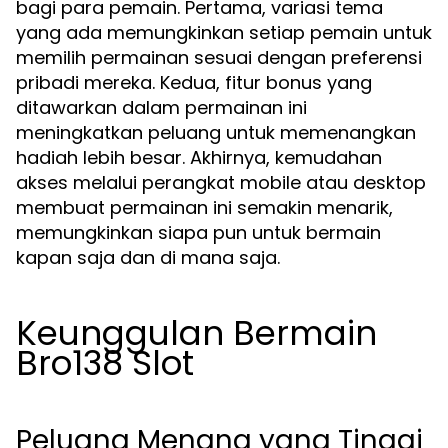
bagi para pemain. Pertama, variasi tema
yang ada memungkinkan setiap pemain untuk
memilih permainan sesuai dengan preferensi
pribadi mereka. Kedua, fitur bonus yang
ditawarkan dalam permainan ini
meningkatkan peluang untuk memenangkan
hadiah lebih besar. Akhirnya, kemudahan
akses melalui perangkat mobile atau desktop
membuat permainan ini semakin menarik,
memungkinkan siapa pun untuk bermain
kapan saja dan di mana saja.
Keunggulan Bermain
Bro138 Slot
Peluang Menang yang Tinggi