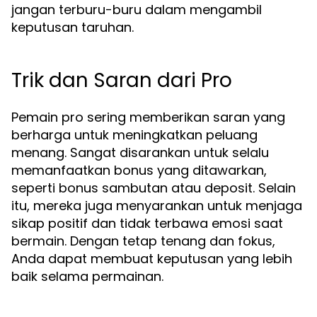
jangan terburu-buru dalam mengambil
keputusan taruhan.
Trik dan Saran dari Pro
Pemain pro sering memberikan saran yang
berharga untuk meningkatkan peluang
menang. Sangat disarankan untuk selalu
memanfaatkan bonus yang ditawarkan,
seperti bonus sambutan atau deposit. Selain
itu, mereka juga menyarankan untuk menjaga
sikap positif dan tidak terbawa emosi saat
bermain. Dengan tetap tenang dan fokus,
Anda dapat membuat keputusan yang lebih
baik selama permainan.