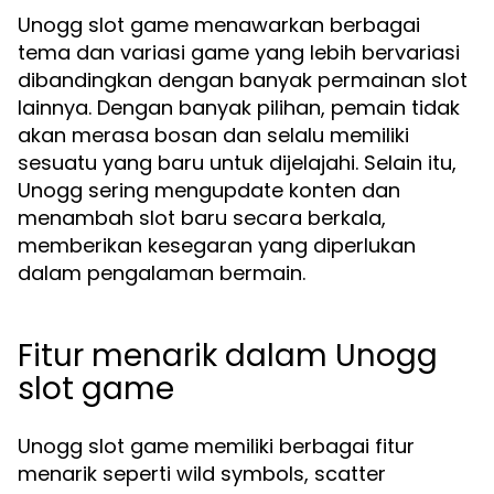
Unogg slot game menawarkan berbagai
tema dan variasi game yang lebih bervariasi
dibandingkan dengan banyak permainan slot
lainnya. Dengan banyak pilihan, pemain tidak
akan merasa bosan dan selalu memiliki
sesuatu yang baru untuk dijelajahi. Selain itu,
Unogg sering mengupdate konten dan
menambah slot baru secara berkala,
memberikan kesegaran yang diperlukan
dalam pengalaman bermain.
Fitur menarik dalam Unogg
slot game
Unogg slot game memiliki berbagai fitur
menarik seperti wild symbols, scatter