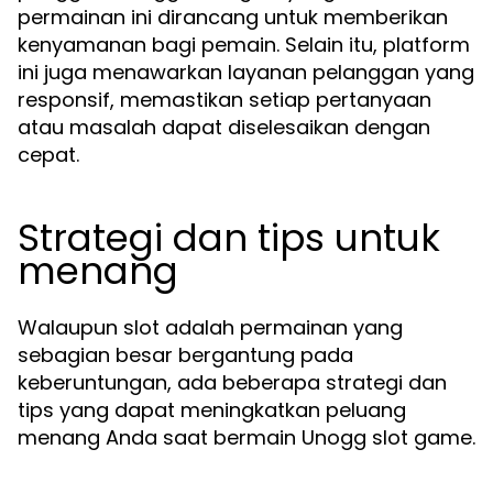
permainan ini dirancang untuk memberikan
kenyamanan bagi pemain. Selain itu, platform
ini juga menawarkan layanan pelanggan yang
responsif, memastikan setiap pertanyaan
atau masalah dapat diselesaikan dengan
cepat.
Strategi dan tips untuk
menang
Walaupun slot adalah permainan yang
sebagian besar bergantung pada
keberuntungan, ada beberapa strategi dan
tips yang dapat meningkatkan peluang
menang Anda saat bermain Unogg slot game.