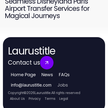
Seamless Disneyland Paris
Airport Transfer Services for
Magical Journeys
Laurustitle
Contact us
Home Page
News
FAQs
Jobs
info
@
laurustitle.com
Copyright
©
2026
Laurustitle
.
All rights reserved
About Us
Privacy
Terms
Legal