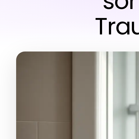
son
Tra