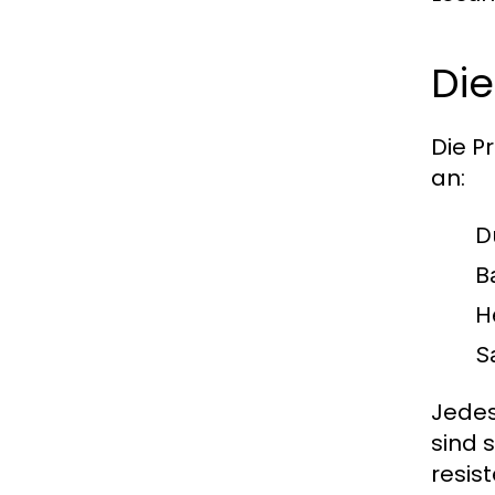
Die
Die P
an:
D
B
H
S
Jedes
sind 
resis