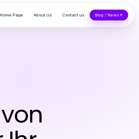
Home Page
About Us
Contact us
Blog / News
t von