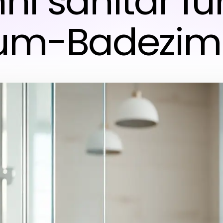
ni sanitär für
um-Badezi