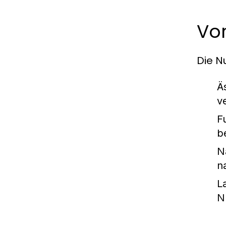
Vor
Die N
Ä
v
Fu
b
N
n
L
N