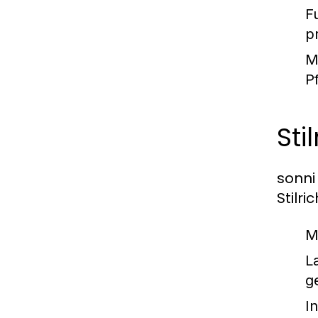
Fu
p
M
P
St
sonni
Stilr
M
L
g
In