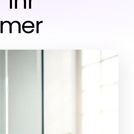
 Ihr
mmer