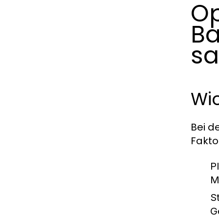
Op
Ba
sa
Wi
Bei d
Fakto
P
M
S
G