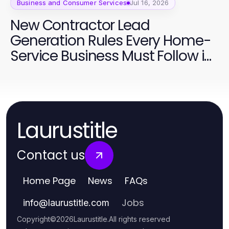
Business and Consumer Services
Jul 16, 2026
New Contractor Lead
Generation Rules Every Home-
Service Business Must Follow in
2026
Laurustitle
Contact us
Home Page
News
FAQs
Jobs
info
@
laurustitle.com
Copyright
©
2026
Laurustitle
.
All rights reserved